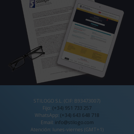
STILOGO S.L. (CIF: B93473007)
Fijo:
(+34) 951 733 257
WhatsApp:
(+34) 643 648 718
Email:
info@stilogo.com
Atención: lunes-viernes (GMT+1)