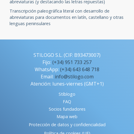
abreviaturas (y destacando las letras repuestas)
Transcripción paleográfica literal con desarrollo de
abreviaturas para documentos en latín, castellano y otras
lenguas peninsulares
STILOGO S.L. (CIF: B93473007)
Fijo:
(+34) 951 733 257
WhatsApp:
(+34) 643 648 718
Email:
info@stilogo.com
Atención: lunes-viernes (GMT+1)
Stíblogo
FAQ
Socios fundadores
Mapa web
Protección de datos y confidencialidad
Política de cookies (UE)