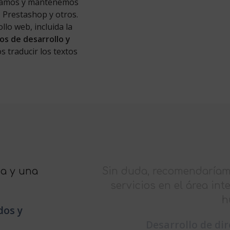
llamos y mantenemos
 Prestashop y otros.
llo web, incluida la
os de desarrollo y
s traducir los textos
ra que requiera
Constante e ind
formática y las
nuestros re
Desarrollo
en línea
Donde otras empresas 