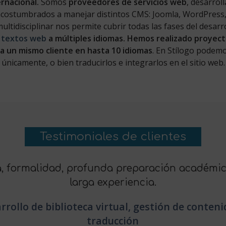
ernacional.
Somos
proveedores de servicios web
, desarro
costumbrados a manejar distintos CMS: Joomla, WordPress,
ltidisciplinar nos permite cubrir todas las fases del desarro
s textos web
a múltiples idiomas. Hemos realizado proyect
a un mismo cliente en hasta 10 idiomas
. En Stílogo podemo
únicamente, o bien traducirlos e integrarlos en el sitio web.
Testimoniales de clientes
Sin duda, recomendaríamos Stílogo a cualquie
servicios en el área interdisciplinar de la in
humanidades.
Desarrollo de directorio bibliográfico 