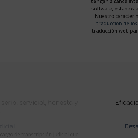
tengan alcance int
software, estamos a
Nuestro carácter mu
traducción de lo
traducción web par
nda preparación académica y una
xperiencia.
irtual, gestión de contenidos y
ducción