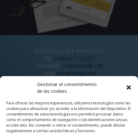
STILOGO S.L. (CIF: B93473007)
Fijo:
(+34) 951 733 257
WhatsApp:
(+34) 643 648 718
Email:
info@stilogo.com
Atención: lunes-viernes (GMT+1)
Gestionar el consentimiento
de las cookies
Stíblogo
FAQ
Para ofrecer las mejores experiencias, utilizamos tecnologías como las
Socios fundadores
cookies para almacenar y/o acceder a la información del dispositivo. El
Mapa web
consentimiento de estas tecnologías nos permitirá procesar datos
como el comportamiento de navegación o las identificaciones únicas
Protección de datos y confidencialidad
en este sitio. No consentir o retirar el consentimiento, puede afectar
negativamente a ciertas características y funciones.
Política de cookies (UE)