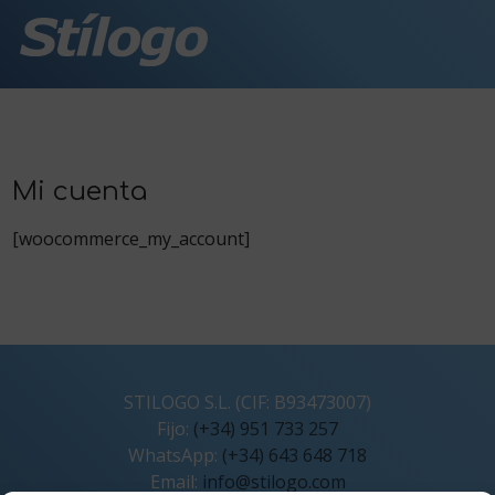
Mi cuenta
[woocommerce_my_account]
STILOGO S.L. (CIF: B93473007)
Fijo:
(+34) 951 733 257
WhatsApp:
(+34) 643 648 718
Email:
info@stilogo.com