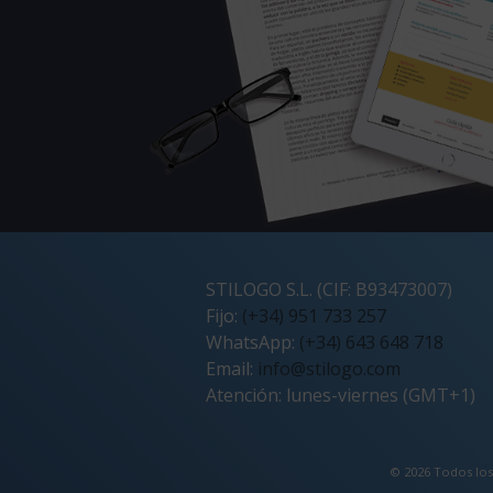
STILOGO S.L. (CIF: B93473007)
Fijo:
(+34) 951 733 257
WhatsApp:
(+34) 643 648 718
Email:
info@stilogo.com
Atención: lunes-viernes (GMT+1)
© 2026 Todos los