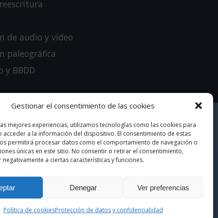
reescritura
n de audio y vídeo
n paleográfica
eb y BBDD
Gestionar el consentimiento de las cookies
las mejores experiencias, utilizamos tecnologías como las cookies para
Protección de datos y confidencialidad
 acceder a la información del dispositivo. El consentimiento de estas
nos permitirá procesar datos como el comportamiento de navegación o
Política de cookies (UE)
ciones únicas en este sitio. No consentir o retirar el consentimiento,
Política de calidad
 negativamente a ciertas características y funciones.
Aviso legal
eptar
Denegar
Ver preferencias
!) por
Política de cookies
Protección de datos y confidencialidad