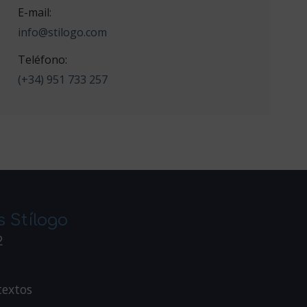
E-mail:
info@stilogo.com
Teléfono:
(+34) 951 733 257
s Stílogo
2
textos