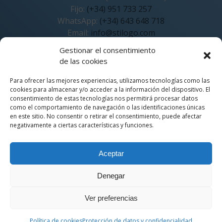
Fijo:
(+34) 951 733 257
WhatsApp:
(+34) 643 648 718
Email:
info@stilogo.com
Atención: lunes-viernes (GMT+1)
Gestionar el consentimiento
de las cookies
Stíblogo
FAQ
Para ofrecer las mejores experiencias, utilizamos tecnologías como las
Socios fundadores
cookies para almacenar y/o acceder a la información del dispositivo. El
Mapa web
consentimiento de estas tecnologías nos permitirá procesar datos
como el comportamiento de navegación o las identificaciones únicas
Protección de datos y confidencialidad
en este sitio. No consentir o retirar el consentimiento, puede afectar
negativamente a ciertas características y funciones.
Política de cookies (UE)
Política de calidad
Aceptar
Aviso legal
Denegar
© 2026 Todos los derechos reservados © STILOGO S.L. (MÁLAGA). Sitio web
Ver preferencias
desarrollado (of course!) por
Política de cookies
Protección de datos y confidencialidad