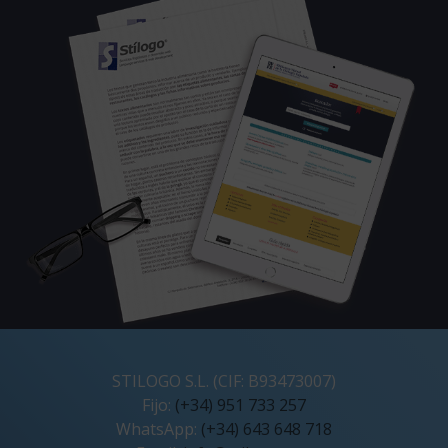
STILOGO S.L. (CIF: B93473007)
Fijo:
(+34) 951 733 257
WhatsApp:
(+34) 643 648 718